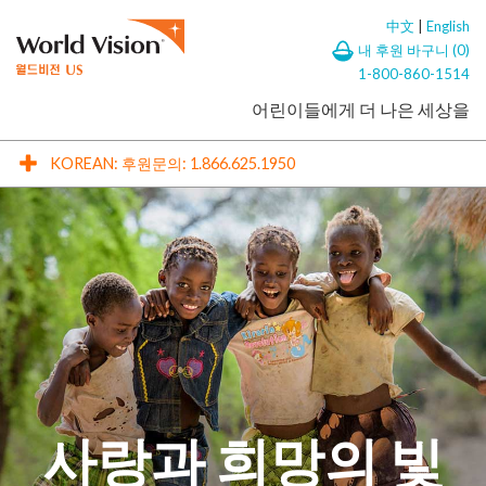
中文
|
English
Skip to content
내 후원 바구니 (
0
)
1-800-860-1514
어린이들에게 더 나은 세상을
KOREAN: 후원문의: 1.866.625.1950
사랑과 희망의 빛